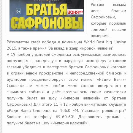
Россию выпала
честь братьям
Сафроновым,
которые поразили
зрителей новыми
номерами.
Результатом стала победа в номинации World Best big illusion
2015, а также премия "За вклад в жанр мировой иллюзии".
А 19 ноября у жителей Смоленска есть уникальная возможность
погрузиться в загадочную и чарующую атмосферу и своими
глазами убедиться в мастерстве братьев Сафроновых, которые
в ограниченном пространстве и непосредственной близости к
аудитории продемонстрируют свою магию! «Радио Ваня»-
Смоленск не можем пройти мимо столько интересного и
значимого события и даёт возможность своим слушателям
получить билет на шоу «Империя иллюзий» от братьев
Сафроновых! Для этого 11 и 12 ноября внимательно слушайте
«Ради Ваня»-Смоленск на 106.0 FM. Услышали ролик игры?
Звоните по телефону 69-60-60! Дозвонитесь третьим –
получите билет на шоу «Империя иллюзий»!