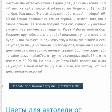
быстрым.Внимательно слушай Радио для Двоих на частоте 88.9
FM или на сайте smolenskreklama.ru по будням с 12 по 23
ноября. Услышишь "Ну все, Дружок, тебе пицца" - набирай 69-
60-60. Нужно дозвониться самым первым и назвать того, кто в
самое ближайшее время получит горячую, сытную и уникально
вкусную «её величество» пиццу от Pizza Mafia на твой выбор!
Уверяем, друг обязательно с тобой поделится, у него просто не
будешь шанса съесть в одиночку такую большую пиццу! А если
не успел, то пицца из свежайших продуктов, подлинных сыров и
деликатесов с невероятно нежным сырным бортиком ждёт тебя
на сайте pizza-mafia67.ru, в группе vk.com/pizzamafia67 или по
телефону 60-90-90. Но помни, от Pizza Mafia просто так никто
не уходит, а заказывает пиццу ещё и ещё, всё потому, что она
действительно вкусная!
Подробнее
о Закажи другу пиццу от Pizza Mafia!
Цветы для автоледи от