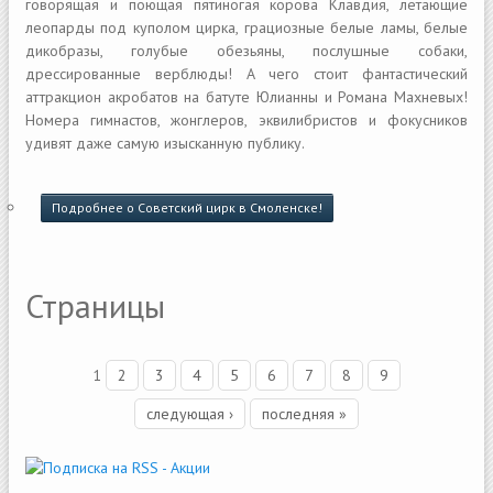
говорящая и поющая пятиногая корова Клавдия, летающие
леопарды под куполом цирка, грациозные белые ламы, белые
дикобразы, голубые обезьяны, послушные собаки,
дрессированные верблюды! А чего стоит фантастический
аттракцион акробатов на батуте Юлианны и Романа Махневых!
Номера гимнастов, жонглеров, эквилибристов и фокусников
удивят даже самую изысканную публику.
Подробнее
о Советский цирк в Смоленске!
Страницы
1
2
3
4
5
6
7
8
9
следующая ›
последняя »