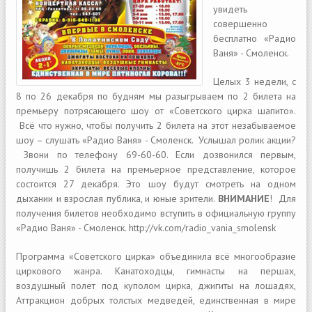
увидеть
совершенно
бесплатно «Радио
Ваня» - Смоленск.
Целых 3 недели, с
8 по 26 декабря по будням мы разыгрываем по 2 билета на
премьеру потрясающего шоу от «Советского цирка шапито».
Всё что нужно, чтобы получить 2 билета на этот незабываемое
шоу – слушать «Радио Ваня» - Смоленск. Услышал ролик акции?
Звони по телефону 69-60-60. Если дозвонился первым,
получишь 2 билета на премьерное представление, которое
состоится 27 декабря. Это шоу будут смотреть на одном
дыхании и взрослая публика, и юные зрители.
ВНИМАНИЕ
! Для
получения билетов необходимо вступить в официальную группу
«Радио Ваня» - Смоленск. http://vk.com/radio_vania_smolensk
Программа «Советского цирка» объединила всё многообразие
циркового жанра. Канатоходцы, гимнасты на першах,
воздушный полет под куполом цирка, джигиты на лошадях,
Аттракцион добрых толстых медведей, единственная в мире