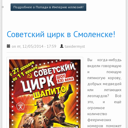
Подробнее
о Попади в Империю иллюзий!
Советский цирк в Смоленске!
on пт, 12/05/2014 - 17:59
taxidermyst
Вы когда-нибудь
видели говорящую
и поющую
пятиногую корову,
добрых медведей
или летающих
леопардов? Всё
это, и ещё
огромное
количество
феерических
номеров поможет