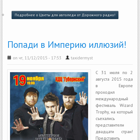
Подробнее
о Цветы для автоледи от Дорожного радио!
Попади в Империю иллюзий!
on чт, 11/12/2015 - 17:53
taxidermyst
С 31 июля по 2
августа 2015 года
в Европе
проходил
международный
фестиваль Wizard
Trophy, на который
съехались
представители
двадцати стран!
Представить