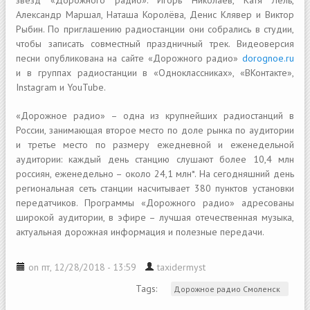
звёзд «Дорожного радио»: Игорь Николаев, Катя Лель,
Александр Маршал, Наташа Королёва, Денис Клявер и Виктор
Рыбин. По приглашению радиостанции они собрались в студии,
чтобы записать совместный праздничный трек. Видеоверсия
песни опубликована на сайте «Дорожного радио»
dorognoe.ru
и в группах радиостанции в «Одноклассниках», «ВКонтакте»,
Instagram и YouTube.
«Дорожное радио» – одна из крупнейших радиостанций в
России, занимающая второе место по доле рынка по аудитории
и третье место по размеру ежедневной и еженедельной
аудитории: каждый день станцию слушают более 10,4 млн
россиян, еженедельно – около 24,1 млн*. На сегодняшний день
региональная сеть станции насчитывает 380 пунктов установки
передатчиков. Программы «Дорожного радио» адресованы
широкой аудитории, в эфире – лучшая отечественная музыка,
актуальная дорожная информация и полезные передачи.
on пт, 12/28/2018 - 13:59
taxidermyst
Tags:
Дорожное радио Смоленск