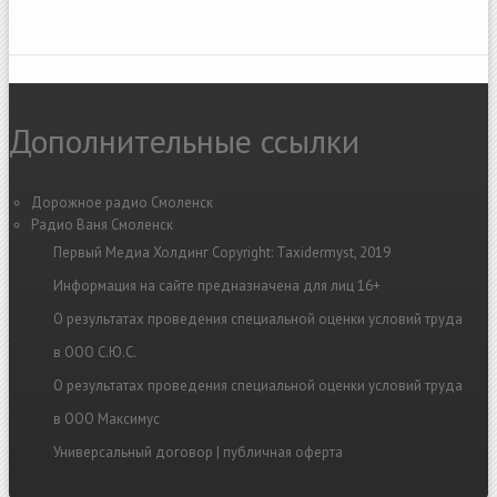
Дополнительные ссылки
Дорожное радио Смоленск
Радио Ваня Смоленск
Первый Медиа Холдинг Copyright: Taxidermyst, 2019
Информация на сайте предназначена для лиц 16+
О результатах проведения специальной оценки условий труда
в ООО С.Ю.С.
О результатах проведения специальной оценки условий труда
в ООО Максимус
Универсальный договор | публичная оферта